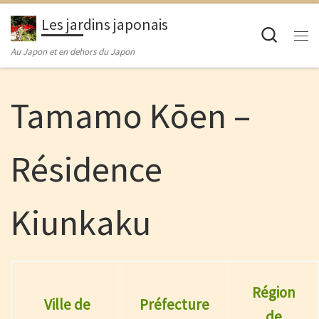
Passer au contenu
Les jardins japonais
Searc
M
Au Japon et en dehors du Japon
Tamamo Kōen –
Résidence
Kiunkaku
Région
Ville de
Préfecture
de