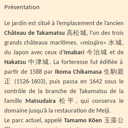
Présentation
Le jardin est situé à l’emplacement de l’ancien
Château de Takamatsu
高松城, l’un des trois
grands châteaux maritimes,
«mizujiro»
水城,
du Japon avec ceux d’
Imabari
今治城 et de
Nakatsu
中津城. La forteresse fut édifiée à
partir de 1588 par
Ikoma Chikamasa
生駒親
正 (1526-1603), puis passa en 1642 sous le
contrôle de la branche de Takamatsu de la
famille
Matsudaira
松平, qui conserva le
domaine jusqu’à la restauration de Meiji.
Le parc actuel, appelé
Tamamo Kōen
玉藻公