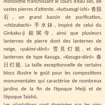
monolithe franchissant le cours d’eau sec, de
vastes pierres d’attente,
«kutsunugi-ishi»
沓脱
石, un grand bassin de purification,
«chōzubachi»
手水鉢, inspiré de celui du
Ginkaku-ji 銀閣寺, ainsi que plusieurs
lanternes de pierre dont des lanternes de
neige,
«yukimi-dōrō»
雪見灯籠, et des
lanternes de type Kasuga,
«Kasuga-dōrō»
春
日灯籠. La taille exceptionnelle de certains
blocs illustre le goût pour les compositions
monumentales qui caractérise de nombreux
jardins de la fin de l’époque Meiji et de
l’époque Taishō.