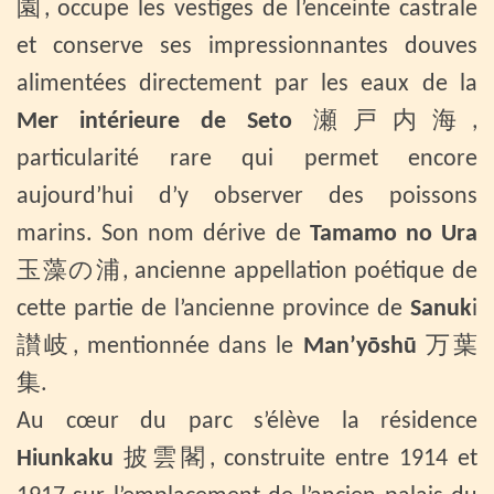
園, occupe les vestiges de l’enceinte castrale
et conserve ses impressionnantes douves
alimentées directement par les eaux de la
Mer intérieure de Seto
瀬戸内海,
particularité rare qui permet encore
aujourd’hui d’y observer des poissons
marins. Son nom dérive de
Tamamo no Ura
玉藻の浦, ancienne appellation poétique de
cette partie de l’ancienne province de
Sanuk
i
讃岐, mentionnée dans le
Man’yōshū
万葉
集.
Au cœur du parc s’élève la résidence
Hiunkaku
披雲閣, construite entre 1914 et