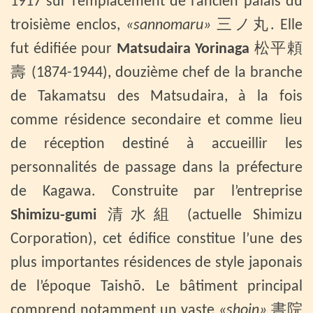
1917 sur l’emplacement de l’ancien palais du
troisième enclos,
«sannomaru»
三ノ丸. Elle
fut édifiée pour
Matsudaira Yorinaga
松平頼
壽 (1874-1944), douzième chef de la branche
de Takamatsu des Matsudaira, à la fois
comme résidence secondaire et comme lieu
de réception destiné à accueillir les
personnalités de passage dans la préfecture
de Kagawa. Construite par l’entreprise
Shimizu-gumi
清水組 (actuelle Shimizu
Corporation), cet édifice constitue l’une des
plus importantes résidences de style japonais
de l’époque Taishō. Le bâtiment principal
comprend notamment un vaste
«shoin»
書院