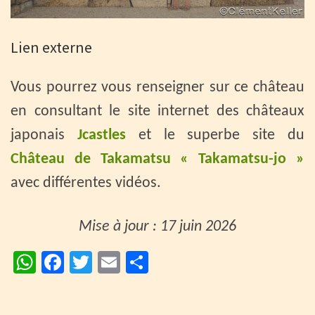
Lien externe
Vous pourrez vous renseigner sur ce château
en consultant le site internet des châteaux
japonais
Jcastles
et le superbe site du
Château de Takamatsu « Takamatsu-jo »
avec différentes vidéos.
Mise à jour : 17 juin 2026
W
Fa
T
E
P
h
ce
wi
m
ar
at
b
tt
ai
ta