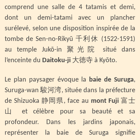
comprend une salle de 4 tatamis et demi,
dont un demi-tatami avec un plancher
surélevé, selon une disposition inspirée de la
tombe de Sen-no-Rikyū 千利休 (1522-1591)
au temple Jukō-in 聚光院 situé dans
l’enceinte du
Daitoku-ji
大徳寺 à Kyōto.
Le plan paysager évoque la
baie de Suruga
,
Suruga-wan 駿河湾, située dans la préfecture
de Shizuoka 静岡県, face au
mont Fuji
富士
山 et célèbre pour sa beauté et sa
profondeur. Dans les jardins japonais,
représenter la baie de Suruga signifie