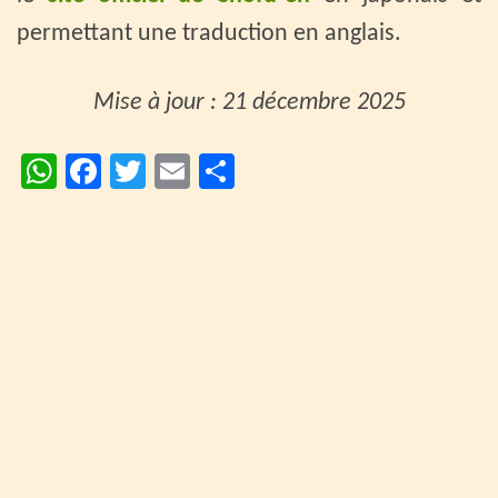
permettant une traduction en anglais.
Mise à jour : 21 décembre 2025
W
Fa
T
E
P
h
ce
wi
m
ar
at
b
tt
ai
ta
sA
o
er
l
ge
p
o
r
p
k