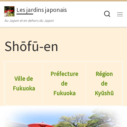
Passer au contenu
Les jardins japonais
Searc
M
Au Japon et en dehors du Japon
Shōfū-en
Préfecture
Région
Ville de
de
de
Fukuoka
Fukuoka
Kyūshū