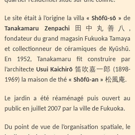
quartier résidentiel situé sur une colline.
Le site était à l’origine la villa
« Shōfū-sō »
de
Tanakamaru Zenpachi
田中丸善八,
fondateur du grand magasin Fukuoka Tamaya
et collectionneur de céramiques de Kyūshū.
En 1952, Tanakamaru fit construire par
l’architecte
Usui Kaichirō
笛吹嘉一郎 (1898-
1969) la maison de thé
« Shōfū-an »
松風庵.
Le jardin a été réaménagé puis ouvert au
public en juillet 2007 par la ville de Fukuoka.
Du point de vue de l’organisation spatiale, le