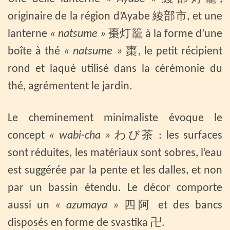
originaire de la région d’Ayabe 綾部市, et une
lanterne
« natsume »
棗灯籠 à la forme d’une
boîte à thé
« natsume »
棗, le petit récipient
rond et laqué utilisé dans la cérémonie du
thé, agrémentent le jardin.
Le cheminement minimaliste évoque le
concept
« wabi-cha »
わび茶 : les surfaces
sont réduites, les matériaux sont sobres, l’eau
est suggérée par la pente et les dalles, et non
par un bassin étendu. Le décor comporte
aussi un
« azumaya »
四阿 et des bancs
disposés en forme de svastika 卍.