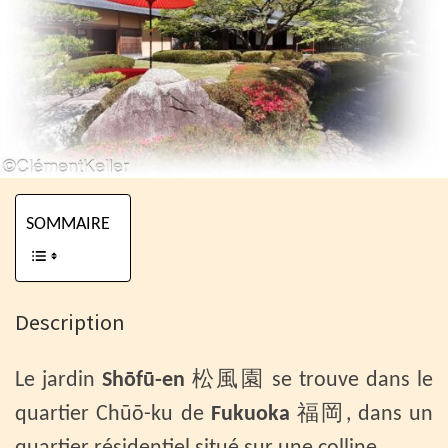
SOMMAIRE
Description
Le jardin
Shōfū-en
松風園 se trouve dans le
quartier Chūō-ku de
Fukuoka
福岡, dans un