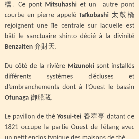
橋. Ce pont
Mitsuhashi
et un autre pont
courbe en pierre appelé
Taïkobashi
太鼓橋
rejoignent une île centrale sur laquelle est
bâti le sanctuaire shinto dédié à la divinité
Benzaiten
弁財天.
Du côté de la rivière
Mizunoki
sont installés
différents systèmes d’écluses et
d’embranchements dont à l’Ouest le bassin
Ofunaga
御船蔵.
Le pavillon de thé
Yosui-tei
養翠亭 datant de
1821 occupe la partie Ouest de l’étang avec
un petit enclos typique des maisons de thé.