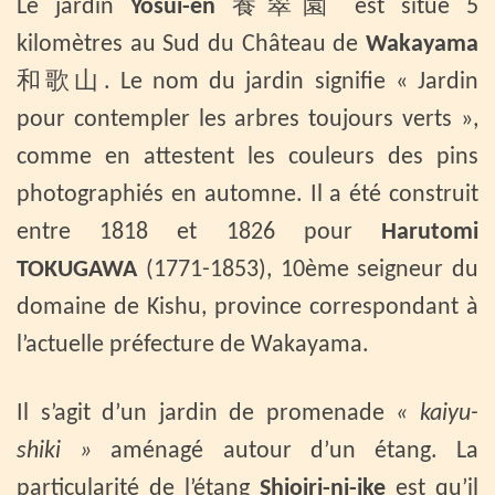
Le jardin
Yosui-en
養翠園 est situé 5
kilomètres au Sud du Château de
Wakayama
和歌山. Le nom du jardin signifie « Jardin
pour contempler les arbres toujours verts »,
comme en attestent les couleurs des pins
photographiés en automne. Il a été construit
entre 1818 et 1826 pour
Harutomi
TOKUGAWA
(1771-1853), 10ème seigneur du
domaine de Kishu, province correspondant à
l’actuelle préfecture de Wakayama.
Il s’agit d’un jardin de promenade
« kaiyu-
shiki »
aménagé autour d’un étang. La
particularité de l’étang
Shioiri-ni-ike
est qu’il