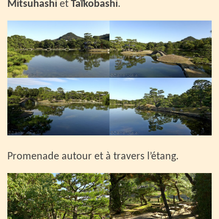
Mitsuhashi
et
Taïkobashi
.
Promenade autour et à travers l’étang.