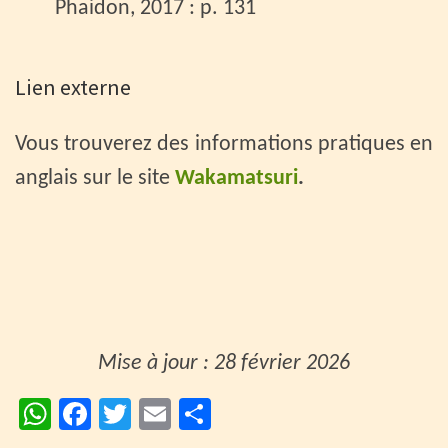
Phaidon, 2017 : p. 131
Lien externe
Vous trouverez des informations pratiques en
anglais sur le site
Wakamatsuri
.
Mise à jour : 28 février 2026
W
Fa
T
E
P
h
ce
wi
m
ar