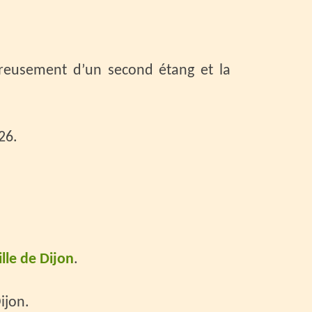
 creusement d’un second étang et la
26.
ille de Dijon
.
Dijon.