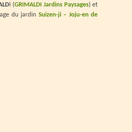
ALD
I (
GRIMALDI Jardins Paysages
) et
sage du jardin
Suizen-ji – Joju-en de