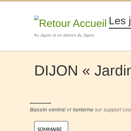
Passer au contenu
Les 
Au Japon et en dehors du Japon
DIJON « Jardi
Bassin centra
l et
lanterne
sur support co
SOMMAIRE