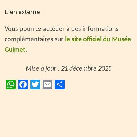
Lien externe
Vous pourrez accéder à des informations
complémentaires sur
le site officiel du Musée
Guimet
.
Mise à jour : 21 décembre 2025
W
Fa
T
E
P
h
ce
wi
m
ar
at
b
tt
ai
ta
sA
o
er
l
ge
p
o
r
p
k