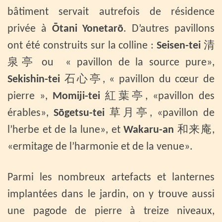
bâtiment servait autrefois de résidence
privée à
Ōtani Yonetarō
. D’autres pavillons
ont été construits sur la colline :
Seisen-tei
清
泉亭 ou « pavillon de la source pure»,
Sekishin-tei
石心亭, « pavillon du cœur de
pierre »,
Momiji-tei
紅葉亭, «pavillon des
érables»,
Sōgetsu-tei
草月亭, «pavillon de
l’herbe et de la lune», et
Wakaru-an
和来庵,
«ermitage de l’harmonie et de la venue».
Parmi les nombreux artefacts et lanternes
implantées dans le jardin, on y trouve aussi
une pagode de pierre à treize niveaux,