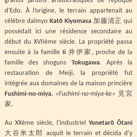
grands jardins aristocratiques de l’époque
d’Edo. À l’origine, le terrain appartenait au
célèbre daïmyo
Katō Kiyomasa
加藤清正 qui
possédait ici une résidence secondaire au
début du XVIIème siècle. La propriété passa
ensuite à la famille
Ii
井伊家, proche de la
famille des shoguns
Tokugawa
. Après la
restauration de Meiji, la propriété fut
intégrée aux domaines de la maison princière
Fushimi-no-miya
,
«Fushimi-no-miya-ke»
見宮
家.
Au XXème siècle, l’industriel
Yonetarō Ōtani
大谷米太郎 acquit le terrain et décida d’y