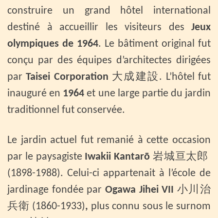
construire un grand hôtel international
destiné à accueillir les visiteurs des
Jeux
olympiques de 1964
. Le bâtiment original fut
conçu par des équipes d’architectes dirigées
par
Taisei Corporation
大成建設. L’hôtel fut
inauguré en
1964
et une large partie du jardin
traditionnel fut conservée.
Le jardin actuel fut remanié à cette occasion
par le paysagiste
Iwakii Kantarō
岩城亘太郎
(1898-1988). Celui-ci appartenait à l’école de
jardinage fondée par
Ogawa Jihei VII
小川治
兵衛 (1860-1933)
,
plus connu sous le surnom