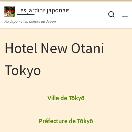
Passer au contenu
Les jardins japonais
Searc
M
Au Japon et en dehors du Japon
Hotel New Otani
Tokyo
Ville de Tōkyō
Préfecture de Tōkyō