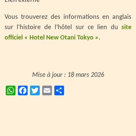
Vous trouverez des informations en anglais
sur l’histoire de l’hôtel sur ce lien du
site
officiel « Hotel New Otani Tokyo »
.
Mise à jour : 18 mars 2026
W
Fa
T
E
P
h
ce
wi
m
ar
at
b
tt
ai
ta
sA
o
er
l
ge
p
o
r