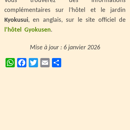
Vous trouverez des informations
complémentaires sur l’hôtel et le jardin
Kyokusui
, en anglais, sur le site officiel de
l’hôtel Gyokusen
.
Mise à jour : 6 janvier 2026
W
Fa
T
E
P
h
ce
wi
m
ar
at
b
tt
ai
ta
sA
o
er
l
ge
p
o
r
p
k