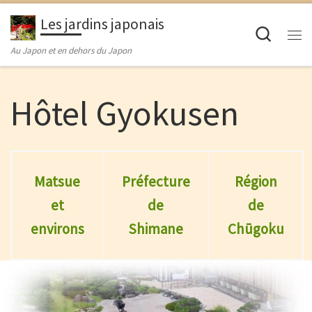
Passer au contenu
Les jardins japonais
Searc
M
Au Japon et en dehors du Japon
Hôtel Gyokusen
Matsue
Préfecture
Région
et
de
de
environs
Shimane
Chūgoku