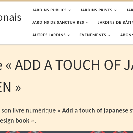
JARDINS PUBLICS
JARDINS PRIVÉS
JA
onais
JARDINS DE SANCTUAIRES
JARDINS DE BÂTI
AUTRES JARDINS
EVENEMENTS
ABON
e « ADD A TOUCH OF 
N »
3 son livre numérique «
Add a touch of japanese s
esign book ».