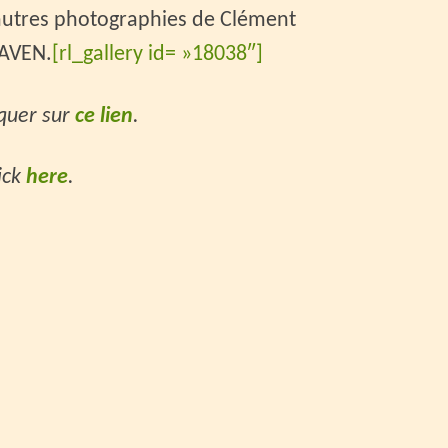
autres photographies de Clément
PAVEN.
[rl_gallery id= »18038″]
iquer sur
ce lien
.
lick
here
.