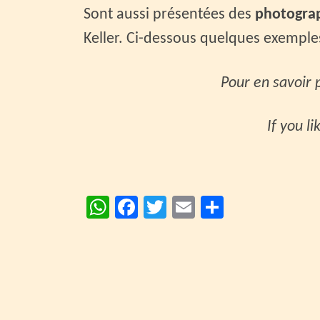
Sont aussi présentées des
photograph
Keller. Ci-dessous quelques exemple
Pour en savoir 
If you l
W
Fa
T
E
P
h
ce
wi
m
ar
at
b
tt
ai
ta
sA
o
er
l
ge
p
o
r