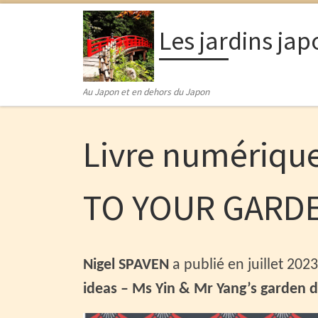
Passer au contenu
Les jardins jap
Au Japon et en dehors du Japon
Livre numériqu
TO YOUR GARDE
Nigel SPAVEN
a publié en juillet 202
ideas – Ms Yin & Mr Yang’s garden d