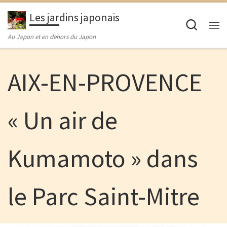
Passer au contenu
Les jardins japonais
Searc
M
Au Japon et en dehors du Japon
AIX-EN-PROVENCE
« Un air de
Kumamoto » dans
le Parc Saint-Mitre