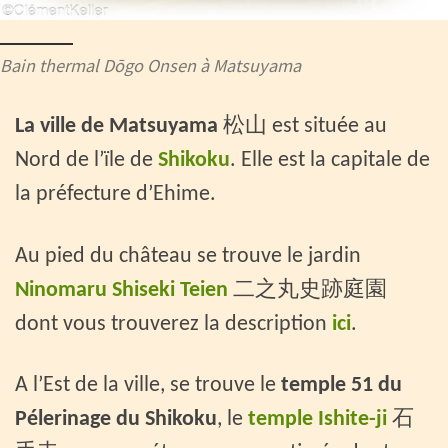
Bain thermal Dōgo Onsen à Matsuyama
La ville de Matsuyama
松山 est située au
Nord de l’ïle de
Shikoku
. Elle est la capitale de
la préfecture d’Ehime.
Au pied du château se trouve le jardin
Ninomaru Shiseki Teien
二之丸史跡庭園
dont vous trouverez la description
ici
.
A l’Est de la ville, se trouve le
temple 51 du
Pélerinage du Shikoku
, le
temple Ishite-ji
石